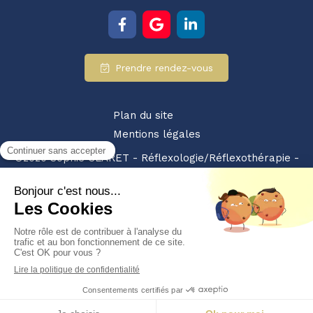
Prendre rendez-vous
Plan du site
Mentions légales
©2020 Sophie CLARET - Réflexologie/Réflexothérapie -
SIRET : 94928359200010 - NDA : 84380875238
Partenariat retrouvez-nous également sur :
les pros
du bien etre
Création et référencement du site par Simplébo
Site partenaire de
Medoucine
MENU