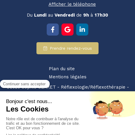
Afficher le téléphone
Du
Lundi
au
Vendredi
de
9h
à
17h30
Prendre rendez-vous
Plan du site
Mentions légales
©2020 Sophie CLARET - Réflexologie/Réflexothérapie -
SIRET : 94928359200010 - NDA : 84380875238
Partenariat retrouvez-nous également sur :
les pros
du bien etre
Création et référencement du site par Simplébo