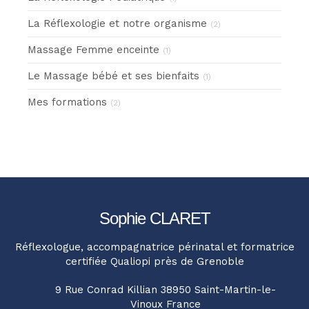
La Réflexologie et notre organisme
(2)
Massage Femme enceinte
(1)
Le Massage bébé et ses bienfaits
(1)
Mes formations
(2)
Sophie CLARET
Réflexologue, accompagnatrice périnatal et formatrice
certifiée Qualiopi près de Grenoble
9 Rue Conrad Killian
38950
Saint-Martin-le-
Vinoux
France