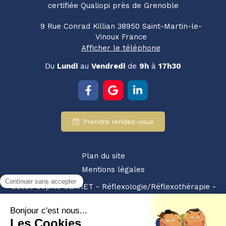
certifiée Qualiopi près de Grenoble
9 Rue Conrad Killian
38950
Saint-Martin-le-
Vinoux
France
Afficher le téléphone
Du
Lundi
au
Vendredi
de
9h
à
17h30
Prendre rendez-vous
Plan du site
Mentions légales
©2020 Sophie CLARET - Réflexologie/Réflexothérapie -
SIRET : 94928359200010 - NDA : 84380875238
Partenariat retrouvez-nous également sur :
les pros
du bien etre