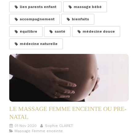
lien parents enfant
massage bébé
accompagnement
bienfaits
équilibre
santé
médecine douce
médecine naturelle
LE MASSAGE FEMME ENCEINTE OU PRE-
NATAL
01 Nov 2020
Sophie CLARET
Massage Femme enceinte