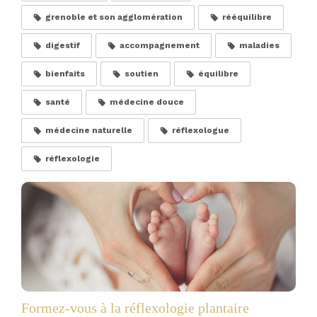
grenoble et son agglomération
rééquilibre
digestif
accompagnement
maladies
bienfaits
soutien
équilibre
santé
médecine douce
médecine naturelle
réflexologue
réflexologie
Formez-vous à la réflexologie plantaire