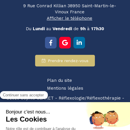
9 Rue Conrad Killian
38950
Saint-Martin-le-
Vinoux
France
Afficher le téléphone
Du
Lundi
au
Vendredi
de
9h
à
17h30
Prendre rendez-vous
Plan du site
Mentions légales
©2020 Sophie CLARET - Réflexologie/Réflexothérapie -
SIRET : 94928359200010 - NDA : 84380875238
Partenariat retrouvez-nous également sur :
les pros
du bien etre