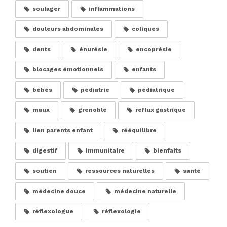
soulager
inflammations
douleurs abdominales
coliques
dents
énurésie
encoprésie
blocages émotionnels
enfants
bébés
pédiatrie
pédiatrique
maux
grenoble
reflux gastrique
lien parents enfant
rééquilibre
digestif
immunitaire
bienfaits
soutien
ressources naturelles
santé
médecine douce
médecine naturelle
réflexologue
réflexologie