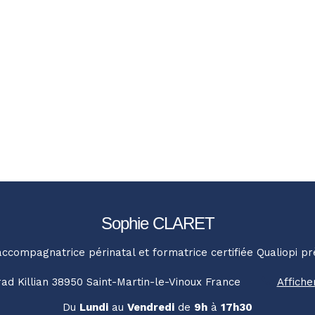
Sophie CLARET
accompagnatrice périnatal et formatrice certifiée Qualiopi p
ad Killian
38950
Saint-Martin-le-Vinoux
France
Affiche
Du
Lundi
au
Vendredi
de
9h
à
17h30