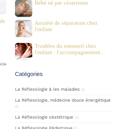
Bébé né par césarienne
ode
Anxiété de séparation chez
l'enfant
Troubles du sommeil chez
l'enfant : l'accompagnement
combiné de la réflexologie
plantaire pédiatrique et des
icle
Fleurs de Bach
Catégories
La Réflexologie & les maladies
(1)
La Réflexologie, médecine douce énergétique
(1)
La Réflexologie obstétrique
(2)
La Réflexologie Pédiatrique
(1)