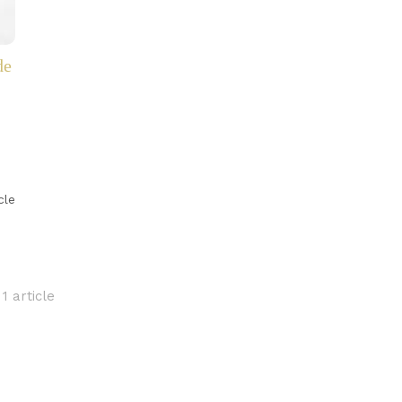
de
icle
1 article