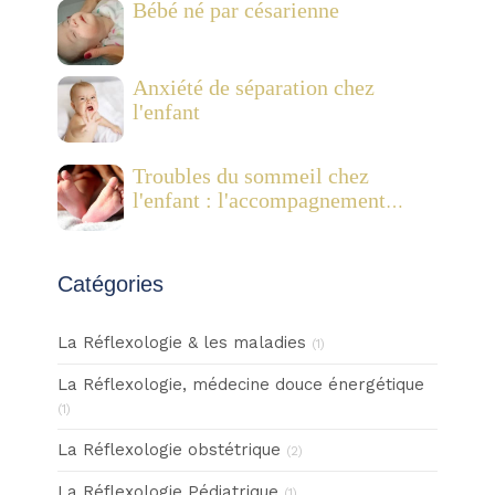
Bébé né par césarienne
Anxiété de séparation chez
l'enfant
Troubles du sommeil chez
l'enfant : l'accompagnement
combiné de la réflexologie
plantaire pédiatrique et des
Fleurs de Bach
Catégories
La Réflexologie & les maladies
(1)
La Réflexologie, médecine douce énergétique
(1)
La Réflexologie obstétrique
(2)
La Réflexologie Pédiatrique
(1)