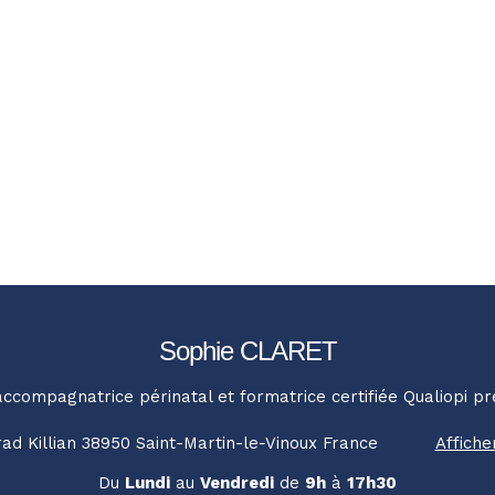
Sophie CLARET
accompagnatrice périnatal et formatrice certifiée Qualiopi p
ad Killian
38950
Saint-Martin-le-Vinoux
France
Affiche
Du
Lundi
au
Vendredi
de
9h
à
17h30