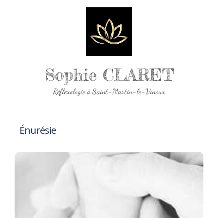
Sophie CLARET
Réflexologie à Saint-Martin-le-Vinoux
Énurésie