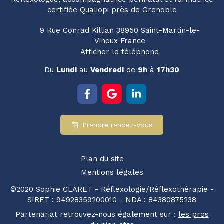
certifiée Qualiopi près de Grenoble
9 Rue Conrad Killian
38950
Saint-Martin-le-
Vinoux
France
Afficher le téléphone
Du
Lundi
au
Vendredi
de
9h
à
17h30
Prendre rendez-vous
Plan du site
Mentions légales
©2020 Sophie CLARET - Réflexologie/Réflexothérapie -
SIRET : 94928359200010 - NDA : 84380875238
Partenariat retrouvez-nous également sur :
les pros