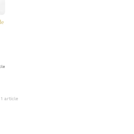
de
icle
1 article