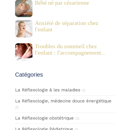
Bébé né par césarienne
Anxiété de séparation chez
l'enfant
Troubles du sommeil chez
l'enfant : l'accompagnement
combiné de la réflexologie
plantaire pédiatrique et des
Fleurs de Bach
Catégories
La Réflexologie & les maladies
(1)
La Réflexologie, médecine douce énergétique
(1)
La Réflexologie obstétrique
(2)
La Réflexologie Pédiatrique
(1)