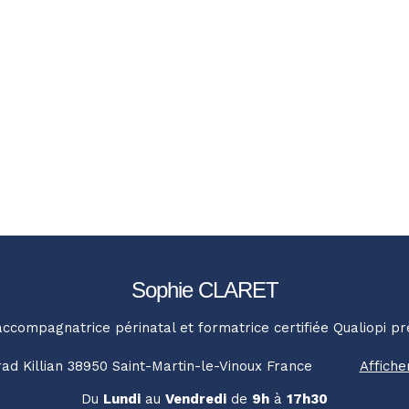
Sophie CLARET
accompagnatrice périnatal et formatrice certifiée Qualiopi p
ad Killian
38950
Saint-Martin-le-Vinoux
France
Affiche
Du
Lundi
au
Vendredi
de
9h
à
17h30