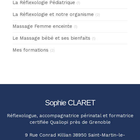
La Réflexologie Pédiatrique
(1)
La Réflexologie et notre organisme
(2)
Massage Femme enceinte
(1)
Le Massage bébé et ses bienfaits
(1)
Mes formations
(2)
Sophie CLARET
Réflexologue, accompagnatrice périnatal et formatrice
certifiée Qualiopi près de Grenoble
9 Rue Conrad Killian
38950
Saint-Martin-le-