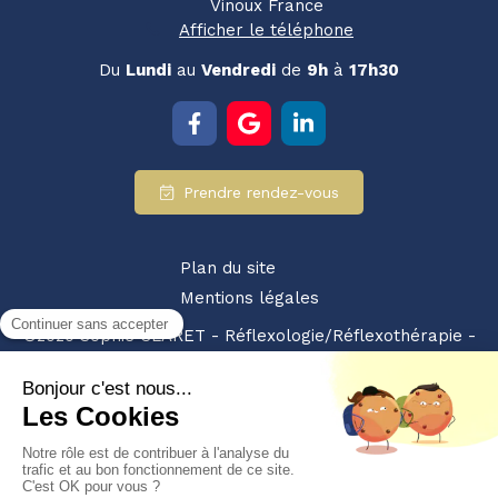
Vinoux
France
Afficher le téléphone
Du
Lundi
au
Vendredi
de
9h
à
17h30
Prendre rendez-vous
Plan du site
Mentions légales
©2020 Sophie CLARET - Réflexologie/Réflexothérapie -
SIRET : 94928359200010 - NDA : 84380875238
Partenariat retrouvez-nous également sur :
les pros
du bien etre
Création et référencement du site par Simplébo