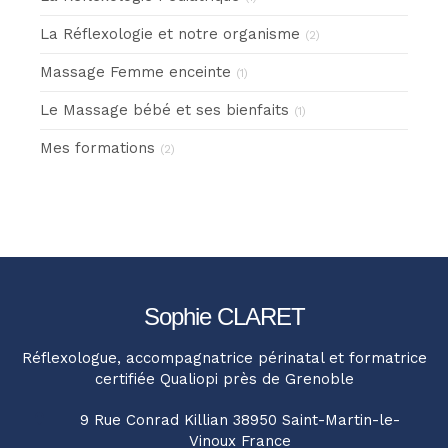
La Réflexologie et notre organisme
(2)
Massage Femme enceinte
(1)
Le Massage bébé et ses bienfaits
(1)
Mes formations
(2)
Sophie CLARET
Réflexologue, accompagnatrice périnatal et formatrice
certifiée Qualiopi près de Grenoble
9 Rue Conrad Killian
38950
Saint-Martin-le-
Vinoux
France