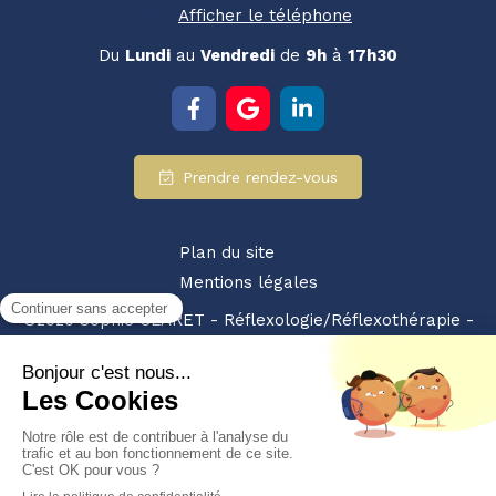
Afficher le téléphone
Du
Lundi
au
Vendredi
de
9h
à
17h30
Prendre rendez-vous
Plan du site
Mentions légales
©2020 Sophie CLARET - Réflexologie/Réflexothérapie -
SIRET : 94928359200010 - NDA : 84380875238
Partenariat retrouvez-nous également sur :
les pros
du bien etre
Création et référencement du site par Simplébo