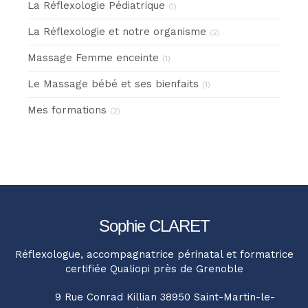
La Réflexologie Pédiatrique
(1)
La Réflexologie et notre organisme
(2)
Massage Femme enceinte
(1)
Le Massage bébé et ses bienfaits
(1)
Mes formations
(2)
Sophie CLARET
Réflexologue, accompagnatrice périnatal et formatrice
certifiée Qualiopi près de Grenoble
9 Rue Conrad Killian
38950
Saint-Martin-le-