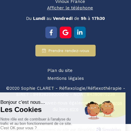
Vinoux
France
Afficher le téléphone
Du
Lundi
au
Vendredi
de
9h
à
17h30
Prendre rendez-vous
Plan du site
Mentions légales
©2020 Sophie CLARET - Réflexologie/Réflexothérapie -
SIRET : 94928359200010 - NDA : 84380875238
Partenariat retrouvez-nous également sur :
les pros
du bien etre
Création et référencement du site par Simplébo