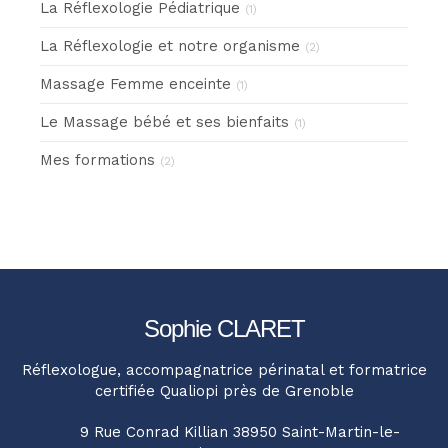
La Réflexologie Pédiatrique
(1)
La Réflexologie et notre organisme
(2)
Massage Femme enceinte
(1)
Le Massage bébé et ses bienfaits
(1)
Mes formations
(2)
Sophie CLARET
Réflexologue, accompagnatrice périnatal et formatrice
certifiée Qualiopi près de Grenoble
9 Rue Conrad Killian
38950
Saint-Martin-le-