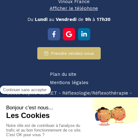
Vinoux
France
Afficher le téléphone
Du
Lundi
au
Vendredi
de
9h
à
17h30
Prendre rendez-vous
Plan du site
Mentions légales
©2020 Sophie CLARET - Réflexologie/Réflexothérapie -
SIRET : 94928359200010 - NDA : 84380875238
Partenariat retrouvez-nous également sur :
les pros
du bien etre
Création et référencement du site par Simplébo