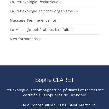
La Réflexologie Pédiatrique
(1)
La Réflexologie et notre organisme
(2)
Massage Femme enceinte
(1)
Le Massage bébé et ses bienfaits
(1)
Mes formations
(2)
Sophie CLARET
Réflexologue, accompagnatrice périnatal et formatrice
certifiée Qualiopi près de Grenoble
9 Rue Conrad Killian
38950
Saint-Martin-le-