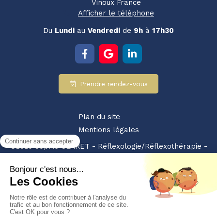
Vinoux
France
Afficher le téléphone
Du
Lundi
au
Vendredi
de
9h
à
17h30
Prendre rendez-vous
Plan du site
Mentions légales
©2020 Sophie CLARET - Réflexologie/Réflexothérapie -
SIRET : 94928359200010 - NDA : 84380875238
Partenariat retrouvez-nous également sur :
les pros
du bien etre
Création et référencement du site par Simplébo