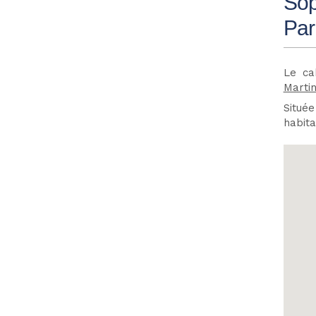
Sop
Par
Le ca
Marti
Situé
habita