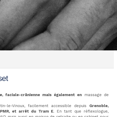
set
ire, faciale-crânienne mais également en
massage de
rtin-le-Vinoux, facilement accessible depuis
Grenoble,
s PMR, et arrêt du Tram E
. En tant que réflexologue,
EHPAD mais aussi en maison de retraite ou en cabinet pour