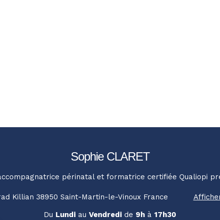
Sophie CLARET
accompagnatrice périnatal et formatrice certifiée Qualiopi p
ad Killian
38950
Saint-Martin-le-Vinoux
France
Affiche
Du
Lundi
au
Vendredi
de
9h
à
17h30