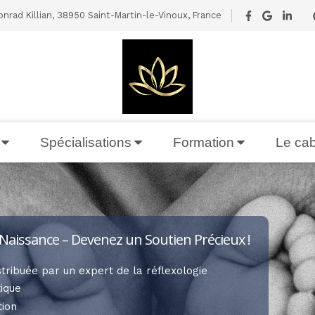
nrad Killian, 38950 Saint-Martin-le-Vinoux, France
Spécialisations
Formation
Le cab
aissance – Devenez un Soutien Précieux !
tribuée par un expert de la réflexologie
tique
tion