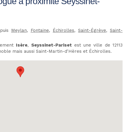
ue à proximité Seyssinet-
epuis
Meylan
,
Fontaine
,
Échirolles
,
Saint-Égrève
,
Saint-
tement
Isère
,
Seyssinet-Pariset
est une ville de 12113
oble mais aussi Saint-Martin-d'Hères et Échirolles.