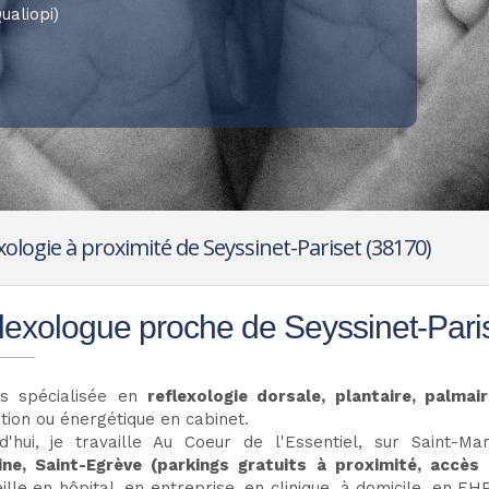
ualiopi)
xologie à proximité de Seyssinet-Pariset (38170)
lexologue proche de Seyssinet-Pari
is spécialisée en
reflexologie dorsale, plantaire, palma
tion ou énergétique en cabinet.
rd'hui, je travaille Au Coeur de l'Essentiel, sur Saint-Ma
ine, Saint-Egrève (parkings gratuits à proximité, accè
eille en hôpital, en entreprise, en clinique, à domicile, en 