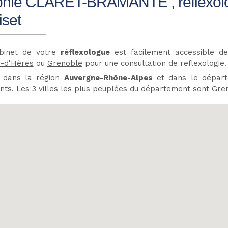
hie CLARET-BRAMANTE , réflexolog
iset
binet de votre
réflexologue
est facilement accessible d
n-d'Hères
ou
Grenoble
pour une consultation de reflexologie.
e dans la région
Auvergne-Rhône-Alpes
et dans le dépar
nts. Les 3 villes les plus peuplées du département sont Gren