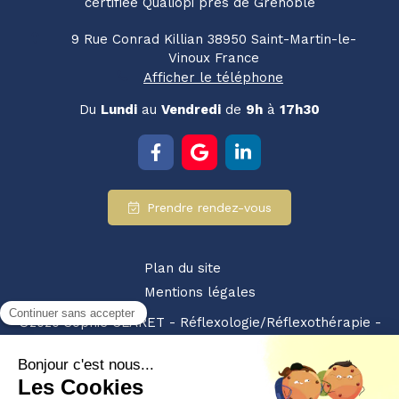
certifiée Qualiopi près de Grenoble
9 Rue Conrad Killian
38950
Saint-Martin-le-
Vinoux
France
Afficher le téléphone
Du
Lundi
au
Vendredi
de
9h
à
17h30
Prendre rendez-vous
Plan du site
Mentions légales
©2020 Sophie CLARET - Réflexologie/Réflexothérapie -
SIRET : 94928359200010 - NDA : 84380875238
Partenariat retrouvez-nous également sur :
les pros
du bien etre