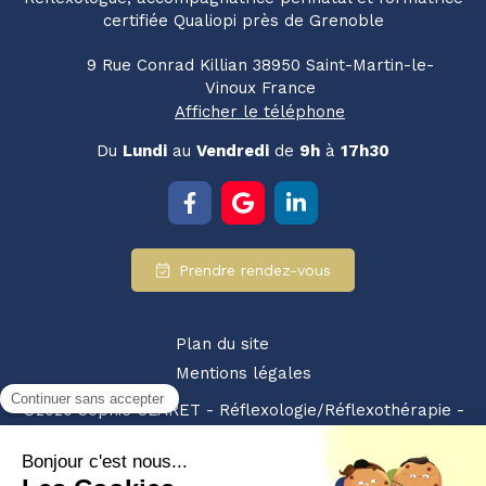
certifiée Qualiopi près de Grenoble
9 Rue Conrad Killian
38950
Saint-Martin-le-
Vinoux
France
Afficher le téléphone
Du
Lundi
au
Vendredi
de
9h
à
17h30
Prendre rendez-vous
Plan du site
Mentions légales
©2020 Sophie CLARET - Réflexologie/Réflexothérapie -
SIRET : 94928359200010 - NDA : 84380875238
Partenariat retrouvez-nous également sur :
les pros